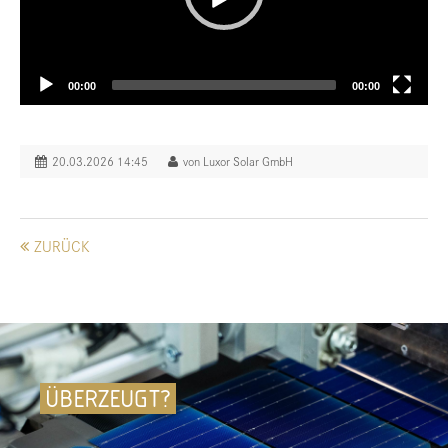
00:00
00:00
20.03.2026 14:45
von Luxor Solar GmbH
ZURÜCK
ÜBERZEUGT?