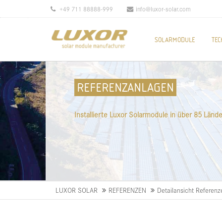
+49 711 88888-999
info@luxor-solar.com
SOLARMODULE
TEC
REFERENZANLAGEN
Installierte Luxor Solarmodule in über 85 Länd
LUXOR SOLAR
REFERENZEN
Detailansicht Referenz