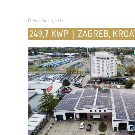
Gewerbeobjekte
249,7 KWP | ZAGREB, KROA