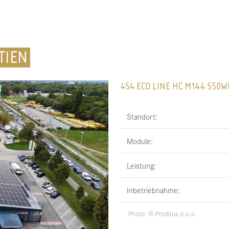
TIEN
454 ECO LINE HC M144 55
Standort:
Module:
Leistung:
Inbetriebnahme:
Photo: © Proditus d.o.o.