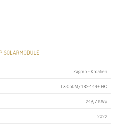
0WP SOLARMODULE
Zagreb - Kroatien
LX-550M/182-144+ HC
249,7 KWp
2022